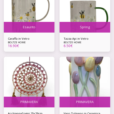
Esaurito
Spring
Caraffa in Vetro
Tazza Api in Vetro
BOLTZE HOME
BOLTZE HOME
16.90
€
6.50
€
PRIMAVERA
PRIMAVERA
AcchiappaSogni 25x29cm
Vaso Tulipano in Ceramica