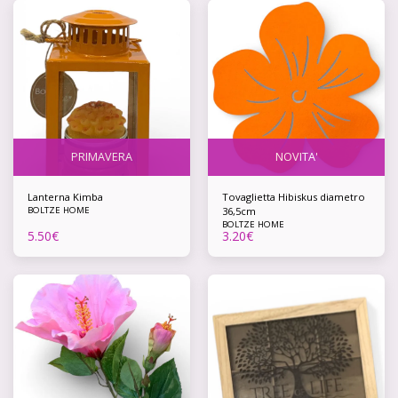
PRIMAVERA
NOVITA'
Lanterna Kimba
Tovaglietta Hibiskus diametro
BOLTZE HOME
36,5cm
BOLTZE HOME
5.50
€
3.20
€