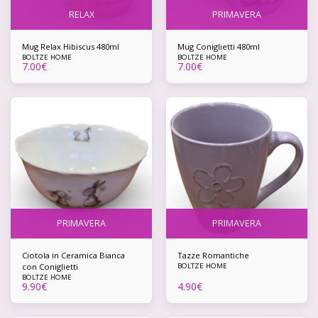
RELAX
PRIMAVERA
Mug Relax Hibiscus 480ml
Mug Coniglietti 480ml
BOLTZE HOME
BOLTZE HOME
7.00
€
7.00
€
PRIMAVERA
PRIMAVERA
Ciotola in Ceramica Bianca
Tazze Romantiche
con Coniglietti
BOLTZE HOME
BOLTZE HOME
9.90
€
4.90
€