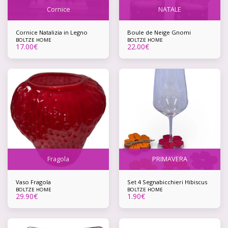
Cornice
NATALE
Cornice Natalizia in Legno
Boule de Neige Gnomi
BOLTZE HOME
BOLTZE HOME
17.00
€
22.00
€
Fragola
PRIMAVERA
Vaso Fragola
Set 4 Segnabicchieri Hibiscus
BOLTZE HOME
BOLTZE HOME
29.90
€
1.90
€