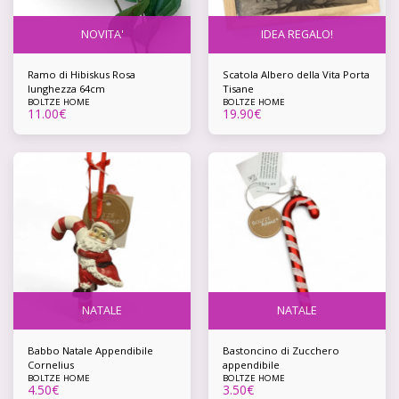
NOVITA'
IDEA REGALO!
Ramo di Hibiskus Rosa
Scatola Albero della Vita Porta
lunghezza 64cm
Tisane
BOLTZE HOME
BOLTZE HOME
11.00
€
19.90
€
NATALE
NATALE
Babbo Natale Appendibile
Bastoncino di Zucchero
Cornelius
appendibile
BOLTZE HOME
BOLTZE HOME
4.50
€
3.50
€