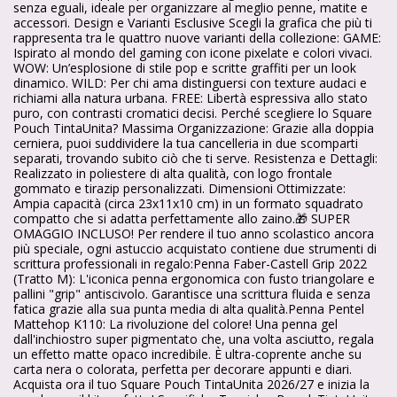
senza eguali, ideale per organizzare al meglio penne, matite e
accessori. Design e Varianti Esclusive Scegli la grafica che più ti
rappresenta tra le quattro nuove varianti della collezione: GAME:
Ispirato al mondo del gaming con icone pixelate e colori vivaci.
WOW: Un’esplosione di stile pop e scritte graffiti per un look
dinamico. WILD: Per chi ama distinguersi con texture audaci e
richiami alla natura urbana. FREE: Libertà espressiva allo stato
puro, con contrasti cromatici decisi. Perché scegliere lo Square
Pouch TintaUnita? Massima Organizzazione: Grazie alla doppia
cerniera, puoi suddividere la tua cancelleria in due scomparti
separati, trovando subito ciò che ti serve. Resistenza e Dettagli:
Realizzato in poliestere di alta qualità, con logo frontale
gommato e tirazip personalizzati. Dimensioni Ottimizzate:
Ampia capacità (circa 23x11x10 cm) in un formato squadrato
compatto che si adatta perfettamente allo zaino.🎁 SUPER
OMAGGIO INCLUSO! Per rendere il tuo anno scolastico ancora
più speciale, ogni astuccio acquistato contiene due strumenti di
scrittura professionali in regalo:Penna Faber-Castell Grip 2022
(Tratto M): L'iconica penna ergonomica con fusto triangolare e
pallini "grip" antiscivolo. Garantisce una scrittura fluida e senza
fatica grazie alla sua punta media di alta qualità.Penna Pentel
Mattehop K110: La rivoluzione del colore! Una penna gel
dall'inchiostro super pigmentato che, una volta asciutto, regala
un effetto matte opaco incredibile. È ultra-coprente anche su
carta nera o colorata, perfetta per decorare appunti e diari.
Acquista ora il tuo Square Pouch TintaUnita 2026/27 e inizia la