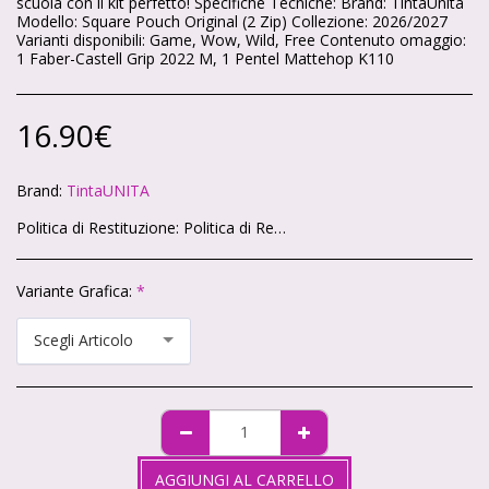
scuola con il kit perfetto! Specifiche Tecniche: Brand: TintaUnita
Modello: Square Pouch Original (2 Zip) Collezione: 2026/2027
Varianti disponibili: Game, Wow, Wild, Free Contenuto omaggio:
1 Faber-Castell Grip 2022 M, 1 Pentel Mattehop K110
16.90
€
Brand:
TintaUNITA
Politica di Restituzione:
Politica di Reso – Cartoleria Soleluna 🌞🌙 Ci teniamo che ogni acquisto sul nostro shop ti renda felice. Se qualcosa non va, niente panico: hai sempre la possibilità di restituire i tuoi articoli in modo semplice e veloce. 🕒 Quanto tempo hai? Hai 14 giorni di tempo da quando ricevi il pacco per chiedere il reso, come previsto dalla legge. 📦 Condizioni degli articoli Gli articoli devono tornare da noi intatti, non utilizzati e nella loro confezione originale. Non possiamo accettare resi di prodotti personalizzati o già aperti (per motivi igienici). ✉️ Come fare richiesta Scrivici a info@cartoleriasoleluna.it con il numero d’ordine e l’articolo che vuoi restituire. Ti invieremo tutte le istruzioni via mail. Spedisci il pacco all’indirizzo che ti forniremo. 🚚 Spese di spedizione Se hai cambiato idea, le spese di reso sono a carico tuo. Se invece ti è arrivato un prodotto sbagliato o difettoso, ce ne occuperemo noi senza costi extra. 💳 Rimborso Appena riceviamo e controlliamo gli articoli, ti rimborseremo entro 14 giorni sullo stesso metodo di pagamento che hai usato per l’acquisto.
Variante Grafica:
*
Scegli Articolo
AGGIUNGI AL CARRELLO