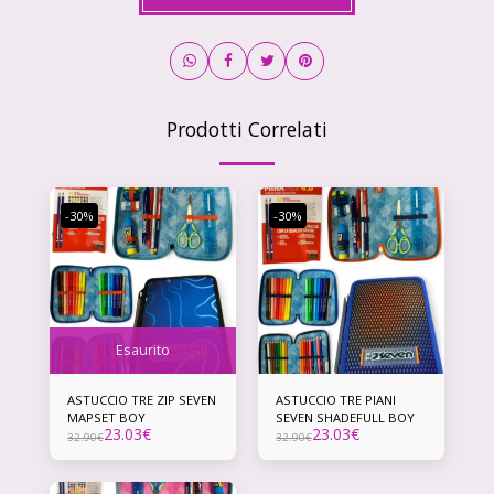
Prodotti Correlati
-30%
-30%
Esaurito
ASTUCCIO TRE ZIP SEVEN
ASTUCCIO TRE PIANI
MAPSET BOY
SEVEN SHADEFULL BOY
23.03
€
23.03
€
32.90
€
32.90
€