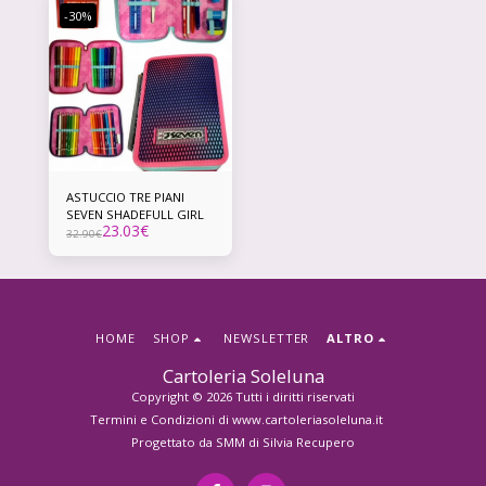
-30%
ASTUCCIO TRE PIANI
SEVEN SHADEFULL GIRL
23.03
€
32.90
€
HOME
SHOP
NEWSLETTER
ALTRO
Cartoleria Soleluna
Copyright © 2026 Tutti i diritti riservati
Termini e Condizioni di www.cartoleriasoleluna.it
Progettato da
SMM di Silvia Recupero