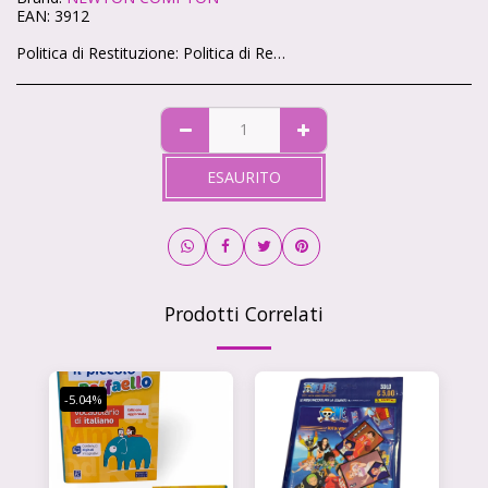
EAN:
3912
Politica di Restituzione:
Politica di Reso – Cartoleria Soleluna 🌞🌙 Ci teniamo che ogni acquisto sul nostro shop ti renda felice. Se qualcosa non va, niente panico: hai sempre la possibilità di restituire i tuoi articoli in modo semplice e veloce. 🕒 Quanto tempo hai? Hai 14 giorni di tempo da quando ricevi il pacco per chiedere il reso, come previsto dalla legge. 📦 Condizioni degli articoli Gli articoli devono tornare da noi intatti, non utilizzati e nella loro confezione originale. Non possiamo accettare resi di prodotti personalizzati o già aperti (per motivi igienici). ✉️ Come fare richiesta Scrivici a info@cartoleriasoleluna.it con il numero d’ordine e l’articolo che vuoi restituire. Ti invieremo tutte le istruzioni via mail. Spedisci il pacco all’indirizzo che ti forniremo. 🚚 Spese di spedizione Se hai cambiato idea, le spese di reso sono a carico tuo. Se invece ti è arrivato un prodotto sbagliato o difettoso, ce ne occuperemo noi senza costi extra. 💳 Rimborso Appena riceviamo e controlliamo gli articoli, ti rimborseremo entro 14 giorni sullo stesso metodo di pagamento che hai usato per l’acquisto.
ESAURITO
Prodotti Correlati
-5.04%