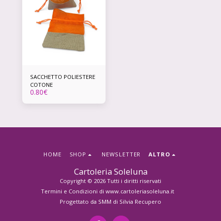
SACCHETTO POLIESTERE
COTONE
0.80
€
HOME
SHOP
NEWSLETTER
ALTRO
Cartoleria Soleluna
Copyright © 2026 Tutti i diritti riservati
Termini e Condizioni di www.cartoleriasoleluna.it
Progettato da
SMM di Silvia Recupero