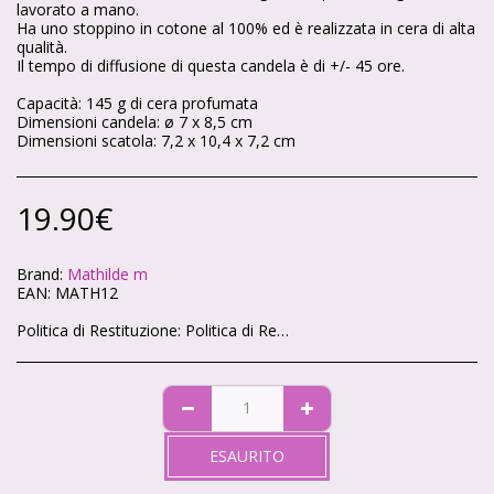
lavorato a mano.
Ha uno stoppino in cotone al 100% ed è realizzata in cera di alta
qualità.
Il tempo di diffusione di questa candela è di +/- 45 ore.
Capacità: 145 g di cera profumata
Dimensioni candela: ø 7 x 8,5 cm
Dimensioni scatola: 7,2 x 10,4 x 7,2 cm
19.90
€
Brand:
Mathilde m
EAN:
MATH12
Politica di Restituzione:
Politica di Reso – Cartoleria Soleluna 🌞🌙 Ci teniamo che ogni acquisto sul nostro shop ti renda felice. Se qualcosa non va, niente panico: hai sempre la possibilità di restituire i tuoi articoli in modo semplice e veloce. 🕒 Quanto tempo hai? Hai 14 giorni di tempo da quando ricevi il pacco per chiedere il reso, come previsto dalla legge. 📦 Condizioni degli articoli Gli articoli devono tornare da noi intatti, non utilizzati e nella loro confezione originale. Non possiamo accettare resi di prodotti personalizzati o già aperti (per motivi igienici). ✉️ Come fare richiesta Scrivici a info@cartoleriasoleluna.it con il numero d’ordine e l’articolo che vuoi restituire. Ti invieremo tutte le istruzioni via mail. Spedisci il pacco all’indirizzo che ti forniremo. 🚚 Spese di spedizione Se hai cambiato idea, le spese di reso sono a carico tuo. Se invece ti è arrivato un prodotto sbagliato o difettoso, ce ne occuperemo noi senza costi extra. 💳 Rimborso Appena riceviamo e controlliamo gli articoli, ti rimborseremo entro 14 giorni sullo stesso metodo di pagamento che hai usato per l’acquisto.
ESAURITO