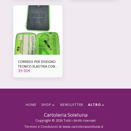
CORREDO PER DISEGNO
TECNICO ELASTIKA CON
39.90
€
SCATOLA REGALO
HOME
SHOP
NEWSLETTER
ALTRO
Cartoleria Soleluna
Copyright © 2026 Tutti i diritti riservati
Termini e Condizioni di www.cartoleriasoleluna.it