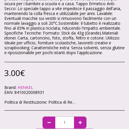
sicura per i bambini a scuola e a casa. Tappo Ermetico Anti-
Secco: Lo speciale tappo a vite impedisce il passaggio dell'aria,
mantenendo la colla fresca e utilizzabile per anni. Lavabile:
Eventuali macchie sui vestiti si rimuovono facilmente con un
normale lavaggio a soli 20°C.Sostenibile: Il tubetto è realizzato
fino al 65% in plastica riciclata, riducendo l'impatto ambientale.
Specifiche Tecniche: Formato: Stick da 43g (Grande).Materiali
idonei: Carta, cartoncino, foto, stoffa, feltro e cotone. Utilizzo:
Ideale per ufficio, forniture scolastiche, lavoretti creativi e
scrapbooking. Caratteristiche extra: Senza solventi, senza glutine
e riposizionabile per pochi istanti dopo l'applicazione.
3.00
€
Brand:
HENKEL
EAN:
8410020008931
Politica di Restituzione:
Politica di Reso – Cartoleria Soleluna 🌞🌙 Ci teniamo che ogni acquisto sul nostro shop ti renda felice. Se qualcosa non va, niente panico: hai sempre la possibilità di restituire i tuoi articoli in modo semplice e veloce. 🕒 Quanto tempo hai? Hai 14 giorni di tempo da quando ricevi il pacco per chiedere il reso, come previsto dalla legge. 📦 Condizioni degli articoli Gli articoli devono tornare da noi intatti, non utilizzati e nella loro confezione originale. Non possiamo accettare resi di prodotti personalizzati o già aperti (per motivi igienici). ✉️ Come fare richiesta Scrivici a info@cartoleriasoleluna.it con il numero d’ordine e l’articolo che vuoi restituire. Ti invieremo tutte le istruzioni via mail. Spedisci il pacco all’indirizzo che ti forniremo. 🚚 Spese di spedizione Se hai cambiato idea, le spese di reso sono a carico tuo. Se invece ti è arrivato un prodotto sbagliato o difettoso, ce ne occuperemo noi senza costi extra. 💳 Rimborso Appena riceviamo e controlliamo gli articoli, ti rimborseremo entro 14 giorni sullo stesso metodo di pagamento che hai usato per l’acquisto.