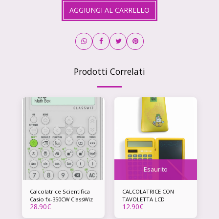
AGGIUNGI AL CARRELLO
Prodotti Correlati
Esaurito
Calcolatrice Scientifica
CALCOLATRICE CON
Casio fx-350CW ClassWiz
TAVOLETTA LCD
28.90
€
12.90
€