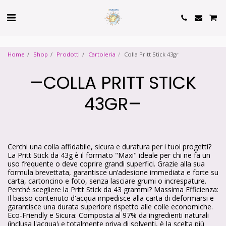
Cookie Policy
Privacy Policy
Home
Shop
Prodotti
Cartoleria
Colla Pritt Stick 43gr
COLLA PRITT STICK
43GR
Cerchi una colla affidabile, sicura e duratura per i tuoi progetti?
La Pritt Stick da 43g è il formato "Maxi" ideale per chi ne fa un
uso frequente o deve coprire grandi superfici. Grazie alla sua
formula brevettata, garantisce un’adesione immediata e forte su
carta, cartoncino e foto, senza lasciare grumi o increspature.
Perché scegliere la Pritt Stick da 43 grammi? Massima Efficienza:
Il basso contenuto d'acqua impedisce alla carta di deformarsi e
garantisce una durata superiore rispetto alle colle economiche.
Eco-Friendly e Sicura: Composta al 97% da ingredienti naturali
(inclusa l'acqua) e totalmente priva di solventi, è la scelta più