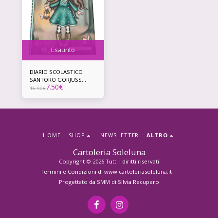
Esaurito
DIARIO SCOLASTICO
SANTORO GORJUSS
7.50
€
2025/2026 IN THE FOREST
16.90
€
HOME
SHOP
NEWSLETTER
ALTRO
Cartoleria Soleluna
Copyright © 2026 Tutti i diritti riservati
Termini e Condizioni di www.cartoleriasoleluna.it
Progettato da
SMM di Silvia Recupero