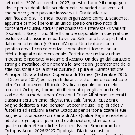
settembre 2026 a dicembre 2027, questo diario è il compagno
ideale per studenti delle scuole medie, superiori e universitari
che non vogliono passare inosservati. Grazie alla sua
pianificazione su 16 mesi, potrai organizzare compiti, scadenze,
appunti e tempo libero in un unico spazio creativo ricco di
contenuti esclusivi, sticker personalizzati e interviste.🎨 Varianti
Disponibili: Scegli il tuo Stile Il diario è disponibile in due grafiche
esclusive ad altissimo impatto visivo. Seleziona la tua preferita
dal menu a tendina:💧 Gocce d'Acqua: Una texture dark e
ipnotica dove l'iconico motivo tentacolare si fonde con un
effetto bagnato tridimensionale. Perfetto per un look urban
moderno e ricercato.⛓️ Ricamo d'Acciaio: Un design dal carattere
strong e metallico, che richiama le lavorazioni geometriche dello
stile industrial e della street culture più pura.🔥 Caratteristiche
Principali Durata Estesa: Copertura di 16 mesi (Settembre 2026
– Dicembre 2027) per seguirti durante tutto l'anno scolastico e
oltre.Collaborazione Ufficiale: Grafica originale con i celebri
tentacoli Octopus, il brand di riferimento per gli amanti dello
skate e della moda urban. Contenuti Extra: All'interno troverai i
classici inserti Smemo: playlist musicali, fumetti, citazioni e
pagine dedicate ai tuoi pensieri. Sticker Inclusi: Fogli di adesivi
fustellati ed esclusivi a tema Octopus per personalizzare le tue
pagine o i tuoi accessori. Carta di Alta Qualità: Pagine resistenti
adatte a ogni tipo di penna ed evidenziatore, stampate a
quattro colori.📐 Specifiche Tecniche Brand: Smemoranda x
Octopus Anno: 2026/2027 Tipologia: Diario scolastico