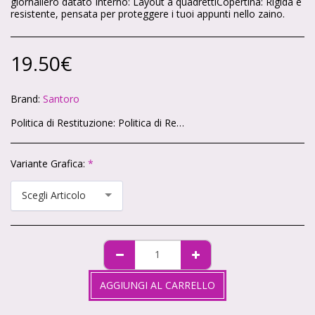
giornaliero datato Interno: Layout a quadrettiCopertina: Rigida e
resistente, pensata per proteggere i tuoi appunti nello zaino.
19.50
€
Brand:
Santoro
Politica di Restituzione:
Politica di Reso – Cartoleria Soleluna 🌞🌙 Ci teniamo che ogni acquisto sul nostro shop ti renda felice. Se qualcosa non va, niente panico: hai sempre la possibilità di restituire i tuoi articoli in modo semplice e veloce. 🕒 Quanto tempo hai? Hai 14 giorni di tempo da quando ricevi il pacco per chiedere il reso, come previsto dalla legge. 📦 Condizioni degli articoli Gli articoli devono tornare da noi intatti, non utilizzati e nella loro confezione originale. Non possiamo accettare resi di prodotti personalizzati o già aperti (per motivi igienici). ✉️ Come fare richiesta Scrivici a info@cartoleriasoleluna.it con il numero d’ordine e l’articolo che vuoi restituire. Ti invieremo tutte le istruzioni via mail. Spedisci il pacco all’indirizzo che ti forniremo. 🚚 Spese di spedizione Se hai cambiato idea, le spese di reso sono a carico tuo. Se invece ti è arrivato un prodotto sbagliato o difettoso, ce ne occuperemo noi senza costi extra. 💳 Rimborso Appena riceviamo e controlliamo gli articoli, ti rimborseremo entro 14 giorni sullo stesso metodo di pagamento che hai usato per l’acquisto.
Variante Grafica:
*
Scegli Articolo
AGGIUNGI AL CARRELLO