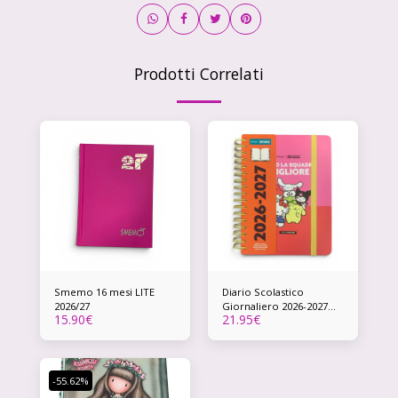
Prodotti Correlati
Smemo 16 mesi LITE
Diario Scolastico
2026/27
Giornaliero 2026-2027
15.90
€
21.95
€
Hello Kitty & Friends –
Mr. Wonderful
-55.62%