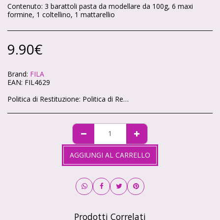
Contenuto: 3 barattoli pasta da modellare da 100g, 6 maxi
formine, 1 coltellino, 1 mattarellio
9.90
€
Brand:
FILA
EAN:
FIL4629
Politica di Restituzione:
Politica di Reso – Cartoleria Soleluna 🌞🌙 Ci teniamo che ogni acquisto sul nostro shop ti renda felice. Se qualcosa non va, niente panico: hai sempre la possibilità di restituire i tuoi articoli in modo semplice e veloce. 🕒 Quanto tempo hai? Hai 14 giorni di tempo da quando ricevi il pacco per chiedere il reso, come previsto dalla legge. 📦 Condizioni degli articoli Gli articoli devono tornare da noi intatti, non utilizzati e nella loro confezione originale. Non possiamo accettare resi di prodotti personalizzati o già aperti (per motivi igienici). ✉️ Come fare richiesta Scrivici a info@cartoleriasoleluna.it con il numero d’ordine e l’articolo che vuoi restituire. Ti invieremo tutte le istruzioni via mail. Spedisci il pacco all’indirizzo che ti forniremo. 🚚 Spese di spedizione Se hai cambiato idea, le spese di reso sono a carico tuo. Se invece ti è arrivato un prodotto sbagliato o difettoso, ce ne occuperemo noi senza costi extra. 💳 Rimborso Appena riceviamo e controlliamo gli articoli, ti rimborseremo entro 14 giorni sullo stesso metodo di pagamento che hai usato per l’acquisto.
AGGIUNGI AL CARRELLO
Prodotti Correlati