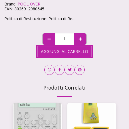
Brand:
POOL OVER
EAN:
8026912980645
Politica di Restituzione:
Politica di Reso – Cartoleria Soleluna 🌞🌙 Ci teniamo che ogni acquisto sul nostro shop ti renda felice. Se qualcosa non va, niente panico: hai sempre la possibilità di restituire i tuoi articoli in modo semplice e veloce. 🕒 Quanto tempo hai? Hai 14 giorni di tempo da quando ricevi il pacco per chiedere il reso, come previsto dalla legge. 📦 Condizioni degli articoli Gli articoli devono tornare da noi intatti, non utilizzati e nella loro confezione originale. Non possiamo accettare resi di prodotti personalizzati o già aperti (per motivi igienici). ✉️ Come fare richiesta Scrivici a info@cartoleriasoleluna.it con il numero d’ordine e l’articolo che vuoi restituire. Ti invieremo tutte le istruzioni via mail. Spedisci il pacco all’indirizzo che ti forniremo. 🚚 Spese di spedizione Se hai cambiato idea, le spese di reso sono a carico tuo. Se invece ti è arrivato un prodotto sbagliato o difettoso, ce ne occuperemo noi senza costi extra. 💳 Rimborso Appena riceviamo e controlliamo gli articoli, ti rimborseremo entro 14 giorni sullo stesso metodo di pagamento che hai usato per l’acquisto.
AGGIUNGI AL CARRELLO
Prodotti Correlati