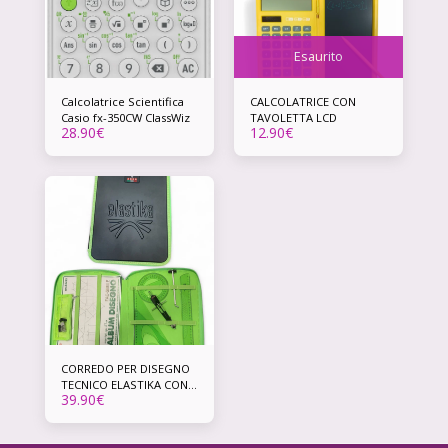
Esaurito
Calcolatrice Scientifica
CALCOLATRICE CON
Casio fx-350CW ClassWiz
TAVOLETTA LCD
28.90
€
12.90
€
CORREDO PER DISEGNO
TECNICO ELASTIKA CON
39.90
€
SCATOLA REGALO