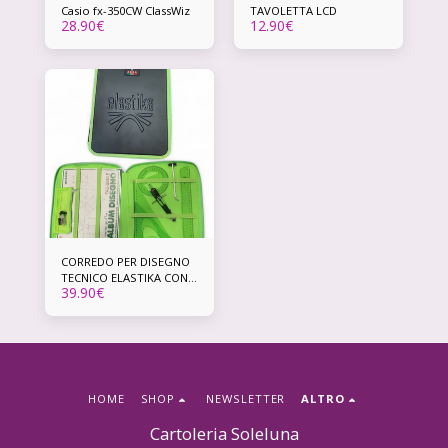
Casio fx-350CW ClassWiz
TAVOLETTA LCD
28.90
€
12.90
€
CORREDO PER DISEGNO
TECNICO ELASTIKA CON
39.90
€
SCATOLA REGALO
HOME
SHOP
NEWSLETTER
ALTRO
Cartoleria Soleluna