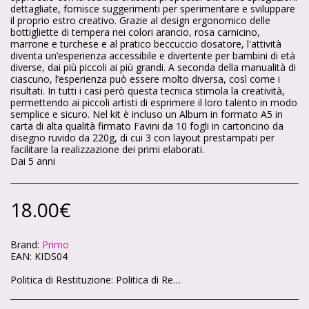
dettagliate, fornisce suggerimenti per sperimentare e sviluppare
il proprio estro creativo. Grazie al design ergonomico delle
bottigliette di tempera nei colori arancio, rosa carnicino,
marrone e turchese e al pratico beccuccio dosatore, l'attività
diventa un’esperienza accessibile e divertente per bambini di età
diverse, dai più piccoli ai più grandi. A seconda della manualità di
ciascuno, l’esperienza può essere molto diversa, così come i
risultati. In tutti i casi però questa tecnica stimola la creatività,
permettendo ai piccoli artisti di esprimere il loro talento in modo
semplice e sicuro. Nel kit è incluso un Album in formato A5 in
carta di alta qualità firmato Favini da 10 fogli in cartoncino da
disegno ruvido da 220g, di cui 3 con layout prestampati per
facilitare la realizzazione dei primi elaborati.
Dai 5 anni
18.00
€
Brand:
Primo
EAN:
KIDS04
Politica di Restituzione:
Politica di Reso – Cartoleria Soleluna 🌞🌙 Ci teniamo che ogni acquisto sul nostro shop ti renda felice. Se qualcosa non va, niente panico: hai sempre la possibilità di restituire i tuoi articoli in modo semplice e veloce. 🕒 Quanto tempo hai? Hai 14 giorni di tempo da quando ricevi il pacco per chiedere il reso, come previsto dalla legge. 📦 Condizioni degli articoli Gli articoli devono tornare da noi intatti, non utilizzati e nella loro confezione originale. Non possiamo accettare resi di prodotti personalizzati o già aperti (per motivi igienici). ✉️ Come fare richiesta Scrivici a info@cartoleriasoleluna.it con il numero d’ordine e l’articolo che vuoi restituire. Ti invieremo tutte le istruzioni via mail. Spedisci il pacco all’indirizzo che ti forniremo. 🚚 Spese di spedizione Se hai cambiato idea, le spese di reso sono a carico tuo. Se invece ti è arrivato un prodotto sbagliato o difettoso, ce ne occuperemo noi senza costi extra. 💳 Rimborso Appena riceviamo e controlliamo gli articoli, ti rimborseremo entro 14 giorni sullo stesso metodo di pagamento che hai usato per l’acquisto.