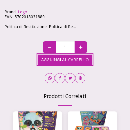
Brand:
Lego
EAN:
5702018031889
Politica di Restituzione:
Politica di Reso – Cartoleria Soleluna 🌞🌙 Ci teniamo che ogni acquisto sul nostro shop ti renda felice. Se qualcosa non va, niente panico: hai sempre la possibilità di restituire i tuoi articoli in modo semplice e veloce. 🕒 Quanto tempo hai? Hai 14 giorni di tempo da quando ricevi il pacco per chiedere il reso, come previsto dalla legge. 📦 Condizioni degli articoli Gli articoli devono tornare da noi intatti, non utilizzati e nella loro confezione originale. Non possiamo accettare resi di prodotti personalizzati o già aperti (per motivi igienici). ✉️ Come fare richiesta Scrivici a info@cartoleriasoleluna.it con il numero d’ordine e l’articolo che vuoi restituire. Ti invieremo tutte le istruzioni via mail. Spedisci il pacco all’indirizzo che ti forniremo. 🚚 Spese di spedizione Se hai cambiato idea, le spese di reso sono a carico tuo. Se invece ti è arrivato un prodotto sbagliato o difettoso, ce ne occuperemo noi senza costi extra. 💳 Rimborso Appena riceviamo e controlliamo gli articoli, ti rimborseremo entro 14 giorni sullo stesso metodo di pagamento che hai usato per l’acquisto.
AGGIUNGI AL CARRELLO
Prodotti Correlati