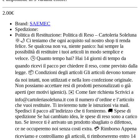
2.00
€
Brand:
SAEMEC
Spedizione:
Politica di Restituzione:
Politica di Reso – Cartoleria Soleluna
🌞🌙 Ci teniamo che ogni acquisto sul nostro shop ti renda
felice. Se qualcosa non va, niente panico: hai sempre la
possibilità di restituire i tuoi articoli in modo semplice e
veloce. 🕒 Quanto tempo hai? Hai 14 giorni di tempo da
quando ricevi il pacco per chiedere il reso, come previsto dalla
legge. 📦 Condizioni degli articoli Gli articoli devono tornare
da noi intatti, non utilizzati e nella loro confezione originale.
Non possiamo accettare resi di prodotti personalizzati o già
aperti (per motivi igienici). ✉️ Come fare richiesta Scrivici a
info@cartoleriasoleluna.it con il numero d’ordine e l’articolo
che vuoi restituire. Ti invieremo tutte le istruzioni via mail.
Spedisci il pacco all’indirizzo che ti forniremo. 🚚 Spese di
spedizione Se hai cambiato idea, le spese di reso sono a carico
tuo. Se invece ti è arrivato un prodotto sbagliato o difettoso,
ce ne occuperemo noi senza costi extra. 💳 Rimborso Appena
riceviamo e controlliamo gli articoli, ti rimborseremo entro 14