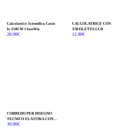
Esaurito
Calcolatrice Scientifica Casio
CALCOLATRICE CON
fx-350CW ClassWiz
TAVOLETTA LCD
28.90
€
12.90
€
CORREDO PER DISEGNO
TECNICO ELASTIKA CON
39.90
€
SCATOLA REGALO