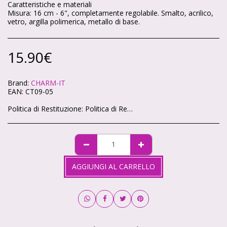
Caratteristiche e materiali
Misura: 16 cm - 6", completamente regolabile. Smalto, acrilico,
vetro, argilla polimerica, metallo di base.
15.90
€
Brand:
CHARM-IT
EAN:
CT09-05
Politica di Restituzione:
Politica di Reso – Cartoleria Soleluna 🌞🌙 Ci teniamo che ogni acquisto sul nostro shop ti renda felice. Se qualcosa non va, niente panico: hai sempre la possibilità di restituire i tuoi articoli in modo semplice e veloce. 🕒 Quanto tempo hai? Hai 14 giorni di tempo da quando ricevi il pacco per chiedere il reso, come previsto dalla legge. 📦 Condizioni degli articoli Gli articoli devono tornare da noi intatti, non utilizzati e nella loro confezione originale. Non possiamo accettare resi di prodotti personalizzati o già aperti (per motivi igienici). ✉️ Come fare richiesta Scrivici a info@cartoleriasoleluna.it con il numero d’ordine e l’articolo che vuoi restituire. Ti invieremo tutte le istruzioni via mail. Spedisci il pacco all’indirizzo che ti forniremo. 🚚 Spese di spedizione Se hai cambiato idea, le spese di reso sono a carico tuo. Se invece ti è arrivato un prodotto sbagliato o difettoso, ce ne occuperemo noi senza costi extra. 💳 Rimborso Appena riceviamo e controlliamo gli articoli, ti rimborseremo entro 14 giorni sullo stesso metodo di pagamento che hai usato per l’acquisto.
AGGIUNGI AL CARRELLO