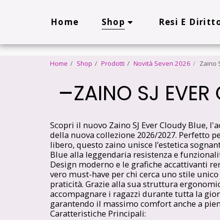
Cookie Policy
Privacy Policy
Shop
Home
Resi E Diritt
Home
Shop
Prodotti
Novità Seven 2026
Zaino 
ZAINO SJ EVER
Scopri il nuovo Zaino SJ Ever Cloudy Blue, l'
della nuova collezione 2026/2027. Perfetto pe
libero, questo zaino unisce l’estetica sogna
Blue alla leggendaria resistenza e funzionali
Design moderno e le grafiche accattivanti 
vero must-have per chi cerca uno stile unico
praticità. Grazie alla sua struttura ergonomi
accompagnare i ragazzi durante tutta la gior
garantendo il massimo comfort anche a pien
Caratteristiche Principali: