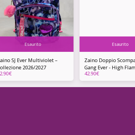
Esaurito
Esaurito
aino SJ Ever Multiviolet –
Zaino Doppio Scompa
ollezione 2026/2027
Gang Ever - High Fla
2.90
€
42.90
€
(Collezione 2026/2027