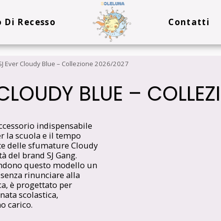
o Di Recesso
Contatti
SJ Ever Cloudy Blue – Collezione 2026/2027
 CLOUDY BLUE – COLLEZ
accessorio indispensabile
r la scuola e il tempo
nte delle sfumature Cloudy
tà del brand SJ Gang.
rendono questo modello un
 senza rinunciare alla
ca, è progettato per
nata scolastica,
o carico.