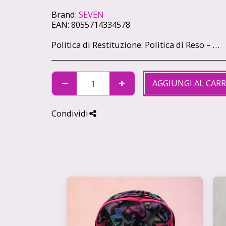
Brand:
SEVEN
EAN:
8055714334578
Politica di Restituzione:
Politica di Reso – Cartoleria Soleluna 🌞🌙 Ci teniamo che ogni acquisto sul nostro shop ti renda felice. Se qualcosa non va, niente panico: hai sempre la possibilità di restituire i tuoi articoli in modo semplice e veloce. 🕒 Quanto tempo hai? Hai 14 giorni di tempo da quando ricevi il pacco per chiedere il reso, come previsto dalla legge. 📦 Condizioni degli articoli Gli articoli devono tornare da noi intatti, non utilizzati e nella loro confezione originale. Non possiamo accettare resi di prodotti personalizzati o già aperti (per motivi igienici). ✉️ Come fare richiesta Scrivici a info@cartoleriasoleluna.it con il numero d’ordine e l’articolo che vuoi restituire. Ti invieremo tutte le istruzioni via mail. Spedisci il pacco all’indirizzo che ti forniremo. 🚚 Spese di spedizione Se hai cambiato idea, le spese di reso sono a carico tuo. Se invece ti è arrivato un prodotto sbagliato o difettoso, ce ne occuperemo noi senza costi extra. 💳 Rimborso Appena riceviamo e controlliamo gli articoli, ti rimborseremo entro 14 giorni sullo stesso metodo di pagamento che hai usato per l’acquisto.
AGGIUNGI AL CAR
Condividi