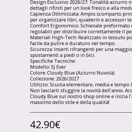
Design Esclusivo 2026/27: Tonalità azzurro 
dettagli rifiniti per un look fresco e alla mod
Capienza Ottimizzata: Ampio scomparto princ
per organizzare libri, quaderni e accessori te
Comfort Ergonomico: Schienale preformato e 
regolabili per distribuire correttamente il p
Materiali High-Tech: Realizzato in tessuto pol
facile da pulire e duraturo nel tempo.
Sicurezza: Inserti rifrangenti per una maggior
spostamenti a piedi o in bici.
Specifiche Tecniche:
Modello: SJ Ever
Colore: Cloudy Blue (Azzurro Nuvola)
Collezione: 2026/2027
Utilizzo: Scuola elementare, media e tempo l
Non lasciarti sfuggire la novità dell'anno. Ac
Cloudy Blue sul nostro shop online e inizia l'
massimo dello stile e della qualità!
42.90
€