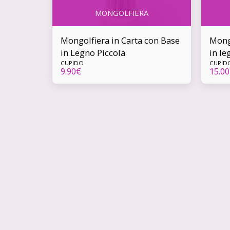
MONGOLFIERA
Mongolfiera in Carta con Base
Mongo
in Legno Piccola
in l
CUPIDO
CUPID
9.90
€
15.00